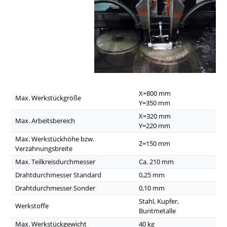
X=800 mm
Max. Werkstückgröße
Y=350 mm
X=320 mm
Max. Arbeitsbereich
Y=220 mm
Max. Werkstückhöhe bzw.
Z=150 mm
Verzahnungsbreite
Max. Teilkreisdurchmesser
Ca. 210 mm
Drahtdurchmesser Standard
0,25 mm
Drahtdurchmesser Sonder
0,10 mm
Stahl, Kupfer,
Werkstoffe
Buntmetalle
Max. Werkstückgewicht
40 kg